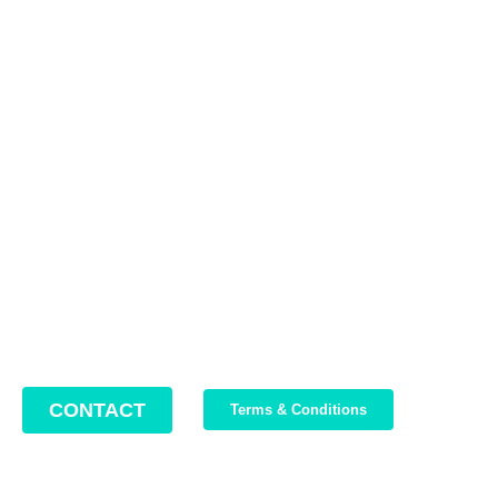
Contact us
Address: 22 Lugoj Street, Bucharest, Romania, 012212
Phone: +4 0749 987 469
Email: support@bikeboost.zohodesk.eu
Office hours: Monday – Friday / 10:00 AM – 8:00 PM
CONTACT
Terms & Conditions
Join Our Newsletter