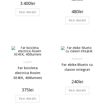
3.400
lei
480
lei
Vezi detalii
Vezi detalii
Accesorii
Lumini
Far ebike Blueto cu
Far bicicleta
claxon integrat
electrica Roxim
XE4EK, 400lumeni
240
lei
375
lei
Vezi detalii
Vezi detalii