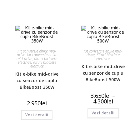
Kit conversie ebike mid-
Kit conversie ebike mid-
drive
,
Kit conversie ebike
drive
,
Kituri biciclete
mid-drive
,
Kituri biciclete
electrice
electrice
,
Kituri biciclete
electrice
Kit e-bike mid-drive
cu senzor de cuplu
Kit e-bike mid-drive
BikeBoost 500W
cu senzor de cuplu
BikeBoost 350W
3.650
lei
–
4.300
lei
2.950
lei
Vezi detalii
Vezi detalii