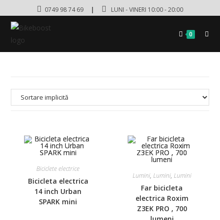
0749 98 74 69
|
LUNI - VINERI 10:00 - 20:00
0
Biciclete electrice
Lumini
,
Lumini
,
Lumini
Bicicleta electrica
Far bicicleta
14 inch Urban
electrica Roxim
SPARK mini
Z3EK PRO , 700
lumeni