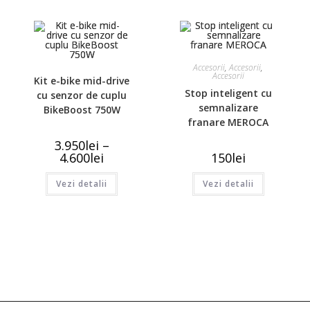
Accesorii
,
Accesorii
,
Accesorii
Kit e-bike mid-drive
Stop inteligent cu
cu senzor de cuplu
semnalizare
BikeBoost 750W
franare MEROCA
3.950
lei
–
4.600
lei
150
lei
Vezi detalii
Vezi detalii