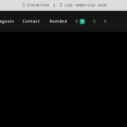
0749 98 74 69
|
LUNI - VINERI 10:00 - 20:00
agazin
Contact
Română
0