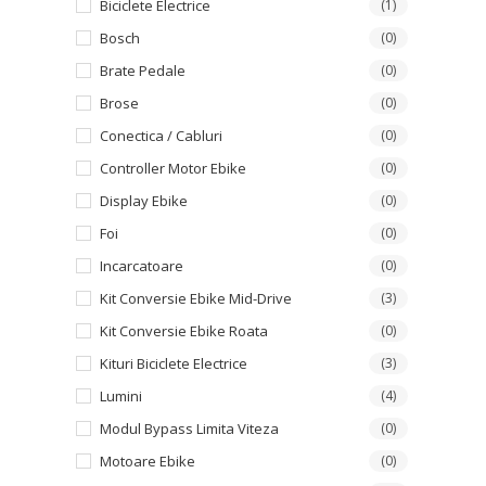
Biciclete Electrice
(1)
Bosch
(0)
Brate Pedale
(0)
Brose
(0)
Conectica / Cabluri
(0)
Controller Motor Ebike
(0)
Display Ebike
(0)
Foi
(0)
Incarcatoare
(0)
Kit Conversie Ebike Mid-Drive
(3)
Kit Conversie Ebike Roata
(0)
Kituri Biciclete Electrice
(3)
Lumini
(4)
Modul Bypass Limita Viteza
(0)
Motoare Ebike
(0)