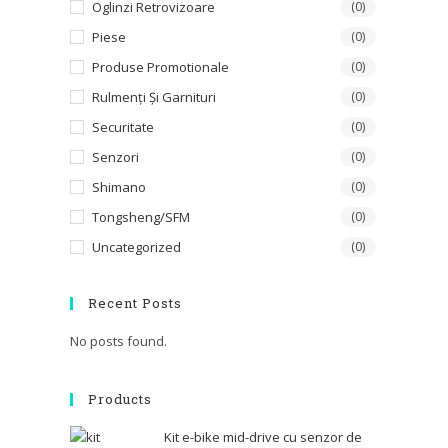
Oglinzi Retrovizoare
(0)
Piese
(0)
Produse Promotionale
(0)
Rulmenți Și Garnituri
(0)
Securitate
(0)
Senzori
(0)
Shimano
(0)
Tongsheng/SFM
(0)
Uncategorized
(0)
Recent Posts
No posts found.
Products
Kit e-bike mid-drive cu senzor de