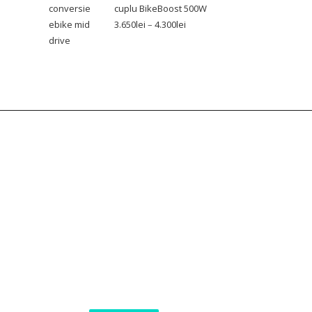
cuplu BikeBoost 500W
3.650
lei
–
4.300
lei
Join Our Newsletter
scovered and about our current offers.
Maximum 2-3 emails per month.