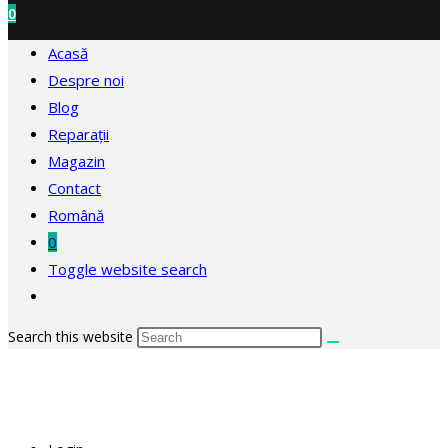
0
Acasă
Despre noi
Blog
Reparații
Magazin
Contact
Română
0
Toggle website search
Search this website