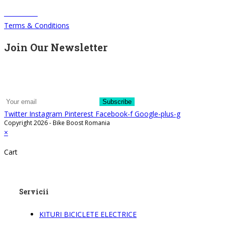
CONTACT
Terms & Conditions
Join Our Newsletter
We write about our trips, about what we discovered and about our
current offers. Maximum 2-3 emails per month.
Subscribe
Twitter
Instagram
Pinterest
Facebook-f
Google-plus-g
Copyright 2026 - Bike Boost Romania
×
Cart
Servicii
KITURI BICICLETE ELECTRICE