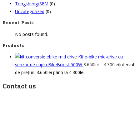
Tongsheng/SFM
(0)
Uncategorized
(0)
Recent Posts
No posts found.
Products
Kit e-bike mid-drive cu
senzor de cuplu BikeBoost 500W
3.650
lei
–
4.300
lei
Interval
de prețuri: 3.650lei până la 4.300lei
Contact us
Address: 22 Lugoj Street, Bucharest, Romania, 012212
Phone: +4 0749 987 469
Email: support@bikeboost.zohodesk.eu
Office hours: Monday – Friday / 10:00 AM – 8:00 PM