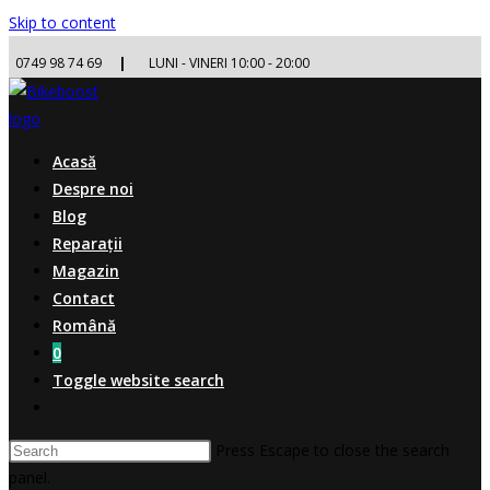
Skip to content
0749 98 74 69
|
LUNI - VINERI 10:00 - 20:00
Acasă
Despre noi
Blog
Reparații
Magazin
Contact
Română
0
Toggle website search
Press Escape to close the search
panel.