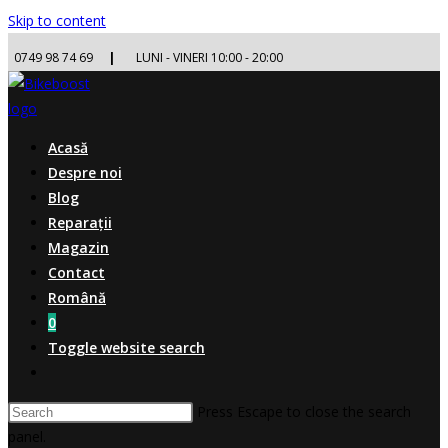
Skip to content
0749 98 74 69
|
LUNI - VINERI 10:00 - 20:00
Acasă
Despre noi
Blog
Reparații
Magazin
Contact
Română
0
Toggle website search
Press Escape to close the search
panel.