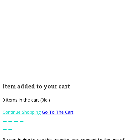
Item added to your cart
0
items in the cart (
0
lei
)
Continue Shopping
Go To The Cart
By continuing to use this website, you consent to the use of