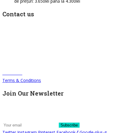
de prețuri: 3.650lei până la 4.300lei
Contact us
Address: 22 Lugoj Street, Bucharest, Romania, 012212
Phone: +4 0749 987 469
Email: support@bikeboost.zohodesk.eu
Office hours: Monday – Friday / 10:00 AM – 8:00 PM
CONTACT
Terms & Conditions
Join Our Newsletter
We write about our trips, about what we discovered and about our
current offers. Maximum 2-3 emails per month.
Subscribe
Twitter
Instagram
Pinterest
Facebook-f
Google-plus-g