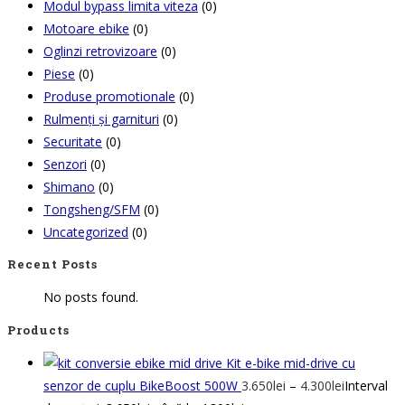
Modul bypass limita viteza
(0)
Motoare ebike
(0)
Oglinzi retrovizoare
(0)
Piese
(0)
Produse promotionale
(0)
Rulmenți și garnituri
(0)
Securitate
(0)
Senzori
(0)
Shimano
(0)
Tongsheng/SFM
(0)
Uncategorized
(0)
Recent Posts
No posts found.
Products
Kit e-bike mid-drive cu
senzor de cuplu BikeBoost 500W
3.650
lei
–
4.300
lei
Interval