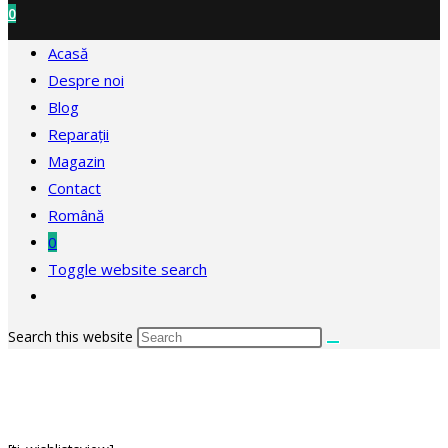
0
Acasă
Despre noi
Blog
Reparații
Magazin
Contact
Română
0
Toggle website search
Search this website